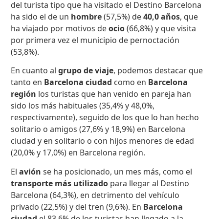
del turista tipo que ha visitado el Destino Barcelona
ha sido el de un
hombre
(57,5%) de
40,0 años
, que
ha viajado por motivos de
ocio
(66,8%) y que visita
por primera vez el municipio de pernoctación
(53,8%).
En cuanto al
grupo de viaje
, podemos destacar que
tanto en
Barcelona ciudad
como en
Barcelona
región
los turistas que han venido en pareja han
sido los más habituales (35,4% y 48,0%,
respectivamente), seguido de los que lo han hecho
solitario o amigos (27,6% y 18,9%) en Barcelona
ciudad y en solitario o con hijos menores de edad
(20,0% y 17,0%) en Barcelona región.
El
avión
se ha posicionado, un mes más, como el
transporte más utilizado
para llegar al Destino
Barcelona (64,3%), en detrimento del vehículo
privado (22,5%) y del tren (9,6%). En
Barcelona
ciudad
el 83,6% de los turistas han llegado a la