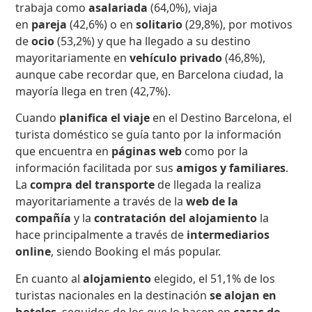
trabaja como
asalariada
(64,0%), viaja
en
pareja
(42,6%) o en
solitario
(29,8%), por motivos
de
ocio
(53,2%) y que ha llegado a su destino
mayoritariamente en
vehículo privado
(46,8%),
aunque cabe recordar que, en Barcelona ciudad, la
mayoría llega en tren (42,7%).
Cuando
planifica el viaje
en el Destino Barcelona, el
turista doméstico se guía tanto por la información
que encuentra en
páginas web
como por la
información facilitada por sus
amigos y familiares
.
La
compra del transporte
de llegada la realiza
mayoritariamente a través de la
web de la
compañía
y la
contratación del alojamiento
la
hace principalmente a través de
intermediarios
online
, siendo Booking el más popular.
En cuanto al
alojamiento
elegido, el 51,1% de los
turistas nacionales en la destinación
se alojan en
hoteles
, seguidos de los que lo hacen en
casas de