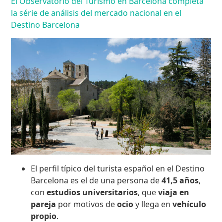
El Observatorio del Turismo en Barcelona completa
la série de análisis del mercado nacional en el
Destino Barcelona
El perfil típico del turista español en el Destino
Barcelona es el de una persona de
41,5 años
,
con
estudios universitarios
, que
viaja en
pareja
por motivos de
ocio
y llega en
vehículo
propio
.