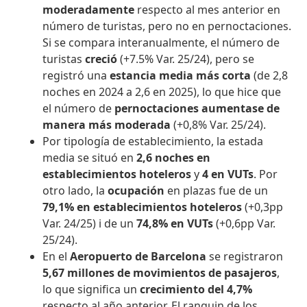
moderadamente
respecto al mes anterior en
número de turistas, pero no en pernoctaciones.
Si se compara interanualmente, el número de
turistas
creció
(+7.5% Var. 25/24), pero se
registró una
estancia media más corta
(de 2,8
noches en 2024 a 2,6 en 2025), lo que hice que
el número de
pernoctaciones aumentase de
manera más moderada
(+0,8% Var. 25/24).
Por tipología de establecimiento, la estada
media se situó en
2,6 noches en
establecimientos hoteleros
y
4 en VUTs
. Por
otro lado, la
ocupación
en plazas fue de un
79,1% en establecimientos hoteleros
(+0,3pp
Var. 24/25) i de un
74,8% en VUTs
(+0,6pp Var.
25/24).
En el
Aeropuerto de Barcelona
se registraron
5,67 millones de movimientos de pasajeros
,
lo que significa un
crecimiento del 4,7%
respecto al año anterior. El ranquin de los