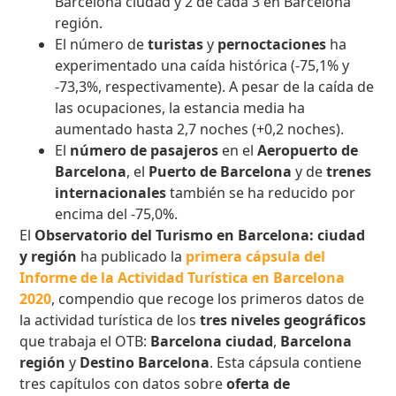
Barcelona ciudad y 2 de cada 3 en Barcelona
región.
El número de
turistas
y
pernoctaciones
ha
experimentado una caída histórica (-75,1% y
-73,3%, respectivamente). A pesar de la caída de
las ocupaciones, la estancia media ha
aumentado hasta 2,7 noches (+0,2 noches).
El
número de pasajeros
en el
Aeropuerto de
Barcelona
, el
Puerto de Barcelona
y de
trenes
internacionales
también se ha reducido por
encima del -75,0%.
El
Observatorio del Turismo en Barcelona: ciudad
y región
ha publicado la
primera cápsula del
Informe de la Actividad Turística en Barcelona
2020
, compendio que recoge los primeros datos de
la actividad turística de los
tres niveles geográficos
que trabaja el OTB:
Barcelona ciudad
,
Barcelona
región
y
Destino Barcelona
. Esta cápsula contiene
tres capítulos con datos sobre
oferta de