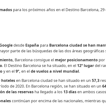
irmados
para los próximos años en el Destino Barcelona, 29
 Google
desde
España
para
Barcelona ciudad se han man
mayor parte de las búsquedas de las dos áreas geográficas
amiento,
Barcelona consigue el
mejor posicionamento
por
co
.
El Destino Barcelona se ha situado, en el
12º lugar
del ra
to
y en el
9º,
en el
de vuelos a nivel mundial
.
 hoteles
en Barcelona ciudad se han situado en un
57,3
res
ríodo de 2020. En
Barcelona región, se han situado en un
6
ión de las reservas
ha llegado a los
13 días
en ambos casos,
onales
continúan por encima de las nacionales, mientras q