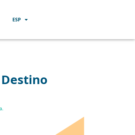
ESP
l Destino
a.