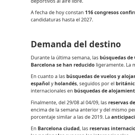
deportivos al aire libre.
A fecha de hoy constan
116 congresos conf
candidaturas hasta el 2027.
Demanda del destino
Durante la última semana, las
búsquedas de
Barcelona se han reducido
ligeramente. La 
En cuanto a las
búsquedas de vuelos y aloj
español
y
holandés
, seguidos por el
británi
internacionales en
búsquedas de alojamien
Finalmente, del 29/08 al 04/09, las
reservas de
encima de la semana anterior y del mismo pe
porcentaje similar a las de 2019. La
anticipac
En
Barcelona ciudad
, las
reservas internaci