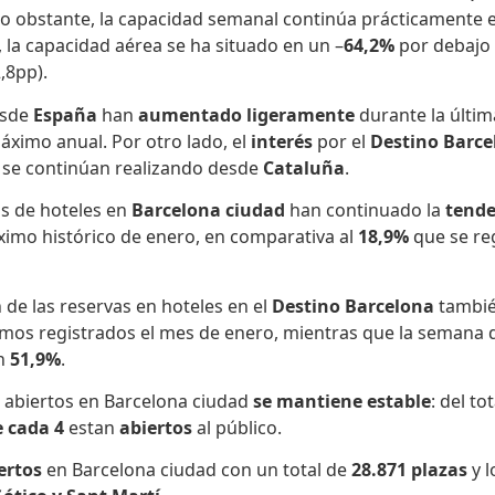
No obstante, la capacidad semanal continúa prácticamente es
, la capacidad aérea se ha situado en un –
64,2%
por debajo 
,8pp).
sde
España
han
aumentado ligeramente
durante la últi
máximo anual. Por otro lado, el
interés
por el
Destino Barce
 se continúan realizando desde
Cataluña
.
as de hoteles en
Barcelona ciudad
han continuado la
tende
ximo histórico de enero, en comparativa al
18,9%
que se re
 de las reservas en hoteles en el
Destino Barcelona
también
mos registrados el mes de enero, mientras que la semana de
un
51,9%
.
abiertos en Barcelona ciudad
se mantiene estable
: del t
e cada 4
estan
abiertos
al público.
ertos
en Barcelona ciudad con un total de
28.871 ​plazas
y l