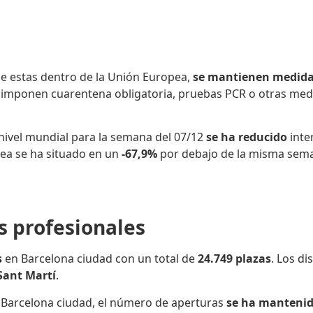
e estas dentro de la Unión Europea,
se
mantienen medidas
 imponen cuarentena obligatoria, pruebas PCR o otras medi
nivel mundial
para la semana del 07/12
se ha reducido
int
rea se ha situado en un
-67,9%
por debajo de la misma seman
os profesionales
s
en Barcelona ciudad con un total de
24.749
plazas
. Los d
ant Martí
.
 Barcelona ciudad, el número de aperturas
se ha mantenid