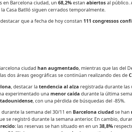
s en Barcelona ciudad,
un
68,2%
estan
abiertos
al público.
y la Casa Batlló siguen cerrados temporalmente.
, destacar que a fecha de hoy constan
111 congressos con
Barcelona ciudad
han augmentado
, mientras que las del D
las dos áreas geográficas se continúan realizando des de
C
elona
, destacar la
tendencia al alza
registrada durante las
ha experimentado una
menor caída
durante la última sema
stadounidense
, con una pérdida de búsquedas del -85%.
, durante la semana del 30/11 en
Barcelona ciudad
se han
que se registró durante la semana anterior. En cambio, dur
crecido
: las reservas se han situado en en un
38,8%
respect