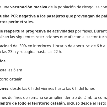
a una
vacunación masiva
de la población de riesgo, se c
rueba PCR negativa a los pasajeros que provengan de paí
tos perimetrales.
de reapertura progresiva de actividades
por fases. Durant
plican las siguientes restricciones que afectan al sector turís
cidad del 30% en interiores. Horario de apertura: de 6 h a 1
 las 23 h y recogida hasta las 22 h.
dos
asta las 6 am
torio catalán
iones
: desde las 6 h del viernes hasta las 6 h del lunes
icciones de fines de semana se amplien dentro del ámbito co
ntro de todo el territorio catalán
, incluso desde el rest