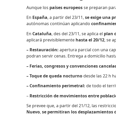
Aunque los
países europeos
se preparan par
En
España
, a partir del 23/11,
se exige una p
autónomas continúan aplicando
confinamien
En
Cataluña
, des del 23/11, se aplica el
plan 
aplicará previsiblemente
hasta el 20/12
, se a
– Restauración
:
apertura parcial con una capa
podran servir cenas. Entrega a domicilio hasta
– Ferias, congresos y convenciones
cancela
– T
oque de queda nocturno
desde las 22 h h
– Confinamiento perimetral:
de todo el terri
–
Restricción
de
movimientos entre poblac
Se prevee que, a partir del 21/12, las restr
Nuevo
,
se permitiran los desplazamientos de