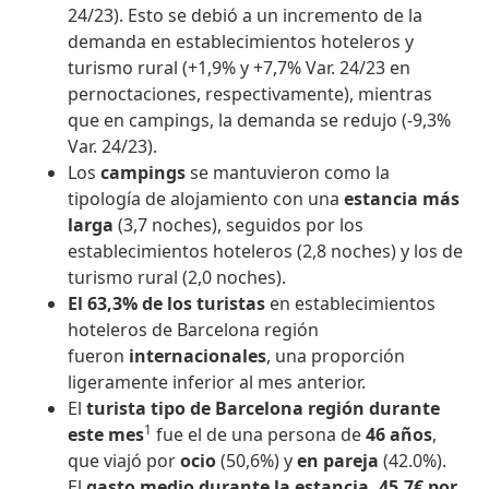
24/23). Esto se debió a un incremento de la
demanda en establecimientos hoteleros y
turismo rural (+1,9% y +7,7% Var. 24/23 en
pernoctaciones, respectivamente), mientras
que en campings, la demanda se redujo (-9,3%
Var. 24/23).
Los
campings
se mantuvieron como la
tipología de alojamiento con una
estancia más
larga
(3,7 noches), seguidos por los
establecimientos hoteleros (2,8 noches) y los de
turismo rural (2,0 noches).
El 63,3% de los turistas
en establecimientos
hoteleros de Barcelona región
fueron
internacionales
, una proporción
ligeramente inferior al mes anterior.
El
turista tipo de Barcelona región durante
1
este mes
fue el de una persona de
46 años
,
que viajó por
ocio
(50,6%) y
en pareja
(42.0%).
El
gasto medio durante la estancia, 45,7€ por