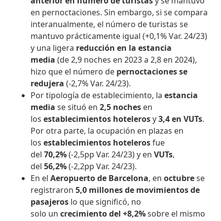
anterior en número de turistas
y se mantuvo
en pernoctaciones. Sin embargo, si se compara
interanualmente, el número de turistas se
mantuvo prácticamente igual (+0,1% Var. 24/23)
y una ligera
reducción en la estancia
media
(de 2,9 noches en 2023 a 2,8 en 2024),
hizo que el número de
pernoctaciones se
redujera
(-2,7% Var. 24/23).
Por tipología de establecimiento, la
estancia
media
se situó en
2,5
noches
en
los
establecimientos hoteleros
y
3,4 en VUTs
.
Por otra parte, la ocupación en plazas en
los
establecimientos hoteleros
fue
del
70,2%
(-2,5pp Var. 24/23) y en
VUTs
,
del
56,2%
(-2,2pp Var. 24/23).
En el
Aeropuerto de Barcelona
, en
octubre
se
registraron
5,0 millones de movimientos de
pasajeros
lo que significó, no
solo un
crecimiento del +8,2%
sobre el mismo