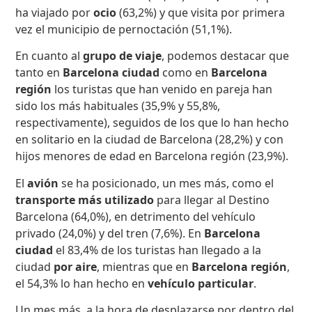
ha viajado por
ocio
(63,2%) y que visita por primera
vez el municipio de pernoctación (51,1%).
En cuanto al
grupo de viaje
, podemos destacar que
tanto en
Barcelona ciudad
como en
Barcelona
región
los turistas que han venido en pareja han
sido los más habituales (35,9% y 55,8%,
respectivamente), seguidos de los que lo han hecho
en solitario en la ciudad de Barcelona (28,2%) y con
hijos menores de edad en Barcelona región (23,9%).
El
avión
se ha posicionado, un mes más, como el
transporte más utilizado
para llegar al Destino
Barcelona (64,0%), en detrimento del vehículo
privado (24,0%) y del tren (7,6%). En
Barcelona
ciudad
el 83,4% de los turistas han llegado a la
ciudad
por aire
, mientras que en
Barcelona región
,
el 54,3% lo han hecho en
vehículo particular
.
Un mes más, a la hora de desplazarse por dentro del