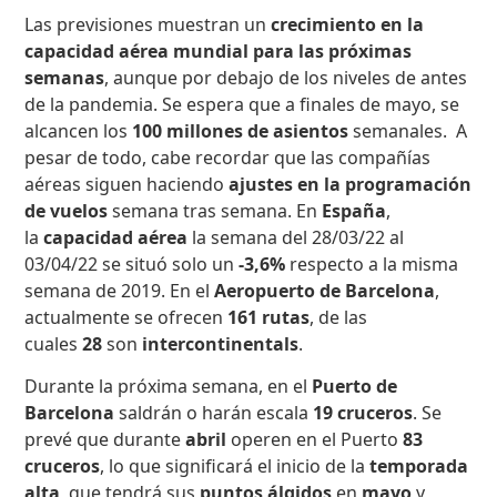
Las previsiones muestran un
crecimiento en la
capacidad aérea mundial para las próximas
semanas
, aunque por debajo de los niveles de antes
de la pandemia. Se espera que a finales de mayo, se
alcancen los
100 millones de asientos
semanales. A
pesar de todo, cabe recordar que las compañías
aéreas siguen haciendo
ajustes en la programación
de vuelos
semana tras semana. En
España
,
la
capacidad aérea
la semana del 28/03/22 al
03/04/22 se situó solo
un
-3,6%
respecto a la misma
semana de 2019. En el
Aeropuerto de Barcelona
,
actualmente se ofrecen
161 rutas
, de las
cuales
28
son
intercontinentals
.
Durante la próxima semana, en el
Puerto de
Barcelona
saldrán o harán escala
19 cruceros
. Se
prevé que durante
abril
operen en el Puerto
83
cruceros
, lo que significará el inicio de la
temporada
alta
, que tendrá sus
puntos álgidos
en
mayo
y